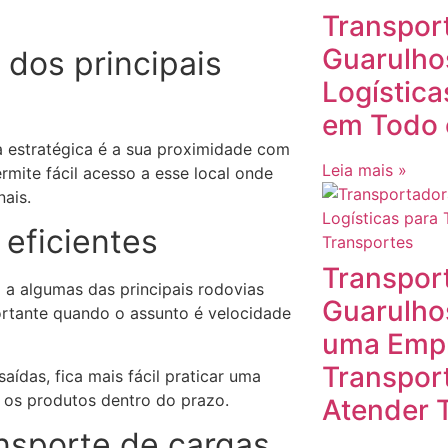
Transpor
Guarulho
 dos principais
Logístic
em Todo o
a estratégica é a sua proximidade com
Leia mais »
ermite fácil acesso a esse local onde
ais.
 eficientes
Transpor
 a algumas das principais rodovias
Guarulho
ortante quando o assunto é velocidade
uma Emp
Transport
das, fica mais fácil praticar uma
ar os produtos dentro do prazo.
Atender T
nsporte de cargas