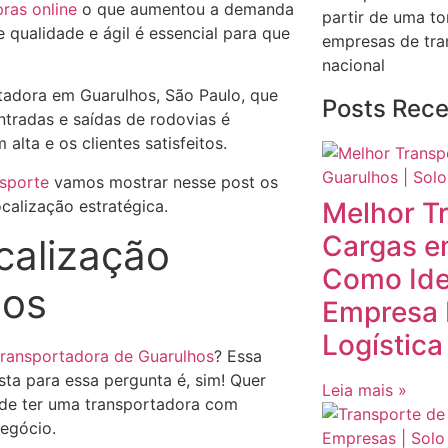
ras online
o que aumentou a demanda
partir de uma to
 qualidade e ágil é essencial para que
empresas de tran
nacional
tadora em Guarulhos, São Paulo, que
Posts Rec
ntradas e saídas de rodovias é
lta e os clientes satisfeitos.
nsporte
vamos mostrar nesse post os
calização estratégica.
Melhor T
Cargas e
calização
Como Iden
hos
Empresa 
Logística
transportadora de Guarulhos
? Essa
sta para essa pergunta é, sim! Quer
Leia mais »
 de ter uma transportadora com
negócio.