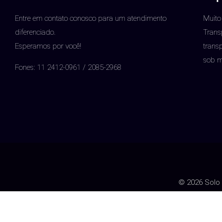
Entre em contato conosco para um atendimento
Muito
diferenciado.
Trans
Esperamos por você!
trans
sob 
Fones: 11 2412-0961 / 2085-2968
© 2026 Solo 